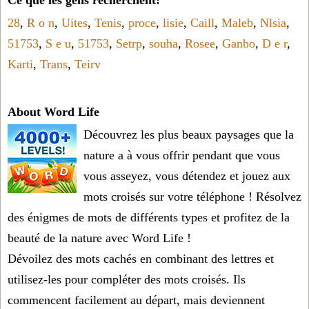
28
,
R o n
,
Uites
,
Tenis
,
proce
,
lisie
,
Caill
,
Maleb
,
Nlsia
,
51753
,
S e u
,
51753
,
Setrp
,
souha
,
Rosee
,
Ganbo
,
D e r
,
Karti
,
Trans
,
Teirv
About Word Life
Découvrez les plus beaux paysages que la
nature a à vous offrir pendant que vous
vous asseyez, vous détendez et jouez aux
mots croisés sur votre téléphone ! Résolvez
des énigmes de mots de différents types et profitez de la
beauté de la nature avec Word Life !
Dévoilez des mots cachés en combinant des lettres et
utilisez-les pour compléter des mots croisés. Ils
commencent facilement au départ, mais deviennent