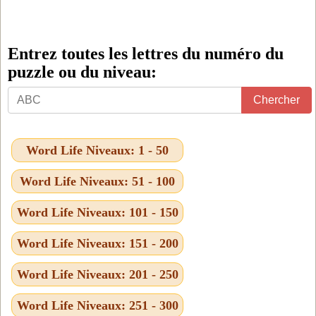
Entrez toutes les lettres du numéro du
puzzle ou du niveau:
Entrez
Chercher
toutes
les
Word Life Niveaux: 1 - 50
lettres
du
Word Life Niveaux: 51 - 100
numéro
Word Life Niveaux: 101 - 150
du
Word Life Niveaux: 151 - 200
puzzle
ou
Word Life Niveaux: 201 - 250
du
Word Life Niveaux: 251 - 300
niveau: